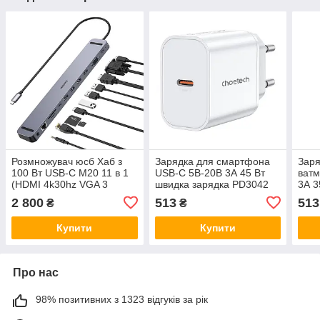
Розмножувач юсб Хаб з
Зарядка для смартфона
Заря
100 Вт USB-C M20 11 в 1
USB-C 5В-20В 3А 45 Вт
ватм
(HDMI 4k30hz VGA 3
швидка зарядка PD3042
3А 3
USB3.0 RJ45 SD-TF Card
PD45W wall charger White
PD6
2 800
513
513
₴
₴
Reader USB-C PD 3.5 мм)
Choetech 43-00156
Disp
Choetech 43-00154
43-0
Купити
Купити
Про нас
98% позитивних з 1323 відгуків за рік