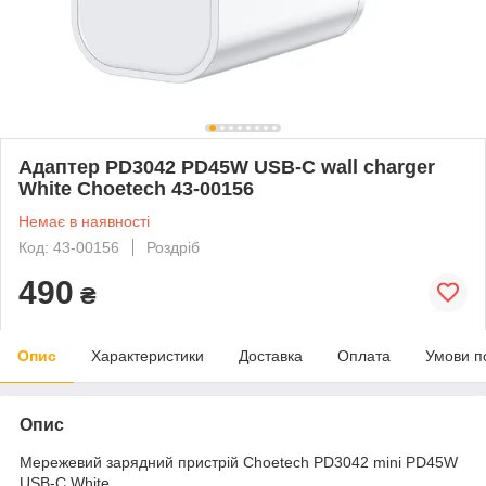
Адаптер PD3042 PD45W USB-C wall charger
White Choetech 43-00156
Немає в наявності
Код: 43-00156
Роздріб
490
₴
Опис
Характеристики
Доставка
Оплата
Умови п
Опис
Мережевий зарядний пристрій Choetech PD3042 mini PD45W
USB-C White