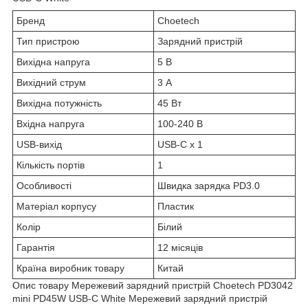
Бренд
Choetech
Тип пристрою
Зарядний пристрій
Вихідна напруга
5 В
Вихідний струм
3 А
Вихідна потужність
45 Вт
Вхідна напруга
100-240 В
USB-вихід
USB-C x 1
Кількість портів
1
Особливості
Швидка зарядка PD3.0
Матеріал корпусу
Пластик
Колір
Білий
Гарантія
12 місяців
Країна виробник товару
Китай
Опис товару Мережевий зарядний пристрій Choetech PD3042
mini PD45W USB-C White Мережевий зарядний пристрій