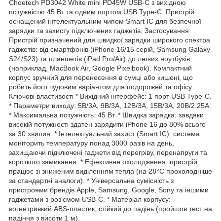
Choetech PD3042 White mini PD45W USB-C з вихідною
потужністю 45 Вт та одним портом USB Type-C. Пристрій
оснащений інтелектуальним чипом Smart IC для безпечної
зарядки та захисту підключених гаджетів. Застосування
Пристрій призначений для швидкої зарядки широкого спектра
гаджетів: від смартфонів (iPhone 16/15 серій, Samsung Galaxy
S24/S23) та планшетів (iPad Pro/Air) до легких ноутбуків
(наприклад, MacBook Air, Google Pixelbook). Компактний
корпус зручний для перенесення в сумці або кишені, що
робить його чудовим варіантом для подорожей та офісу.
Ключові властивості * Вихідний інтерфейс: 1 порт USB Type-C.
* Параметри виходу: 5В/3А, 9В/3А, 12В/3А, 15В/3А, 20В/2.25А.
* Максимальна потужність: 45 Вт. * Швидка зарядка: завдяки
високій потужності здатен зарядити iPhone 16 до 80% всього
за 30 хвилин. * Інтелектуальний захист (Smart IC): система
моніторить температуру понад 3000 разів на день,
захищаючи підключені гаджети від перегріву, перенапруги та
короткого замикання. * Ефективне охолодження: пристрій
працює зі зниженим виділенням тепла (на 28°C прохолодніше
за стандартні аналоги). * Універсальна сумісність з
пристроями брендів Apple, Samsung, Google, Sony та іншими
гаджетами з роз'ємом USB-C. * Матеріал корпусу:
вогнетривкий ABS-пластик, стійкий до падінь (пройшов тест на
падіння з висоти 1 м).